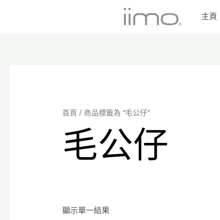
Skip
主頁
to
content
首頁
/ 商品標籤為 “毛公仔”
毛公仔
顯示單一結果