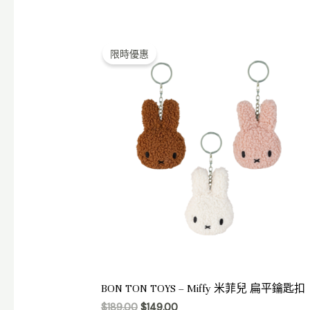
Original
Current
price
price
限時優惠
was:
is:
$189.00.
$149.00.
BON TON TOYS – Miffy 米菲兒 扁平鑰匙扣
$
189.00
$
149.00