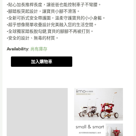
•貼心加長推桿長度，讓爸爸也能控制車子不彎腰。
｜
•腳踏板突起設計，讓寶貝小腳不滑落。
折
•全新可拆式安全帶護圍，溫柔守護寶貝的小小身軀。
叠
•超乎想像簡單收疊設計完美融入您的生活空間。
式
•全球獨家踏板脫勾鍵,寶貝的腳腳不再被打到。
｜
•安全的設計、無毒的材質。
Tricycle
數
Availability:
尚有庫存
量
加入購物車
描述