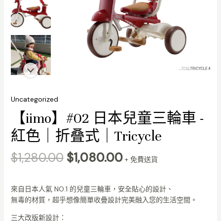
Original
Current
Uncategorized
【iimo】
price
price
#02
【iimo】#02 日本兒童三輪車 -
was:
is:
日
$1,280.00.
$1,080.00.
紅色｜折叠式｜Tricycle
本
兒
$
1,280.00
$
1,080.00
童
+ 免費送貨
三
輪
車
來自日本人氣 NO.1 的兒童三輪車，安全貼心的設計、
-
無毒的材質，超乎想像簡單收疊設計完美融入您的生活空間。
紅
三大改版新設計：
色