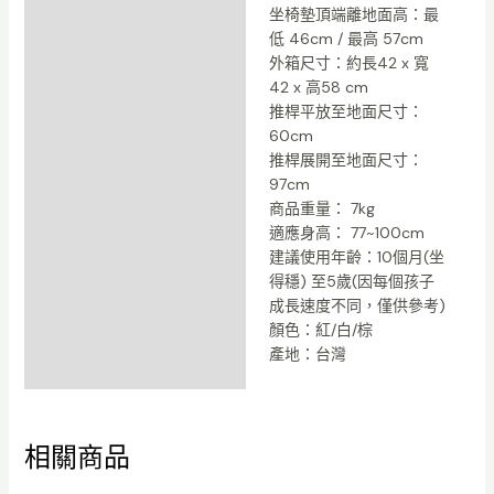
坐椅墊頂端離地面高：最
低 46cm / 最高 57cm
外箱尺寸：約長42 x 寬
42 x 高58 cm
推桿平放至地面尺寸：
60cm
推桿展開至地面尺寸：
97cm
商品重量： 7kg
適應身高： 77~100cm
建議使用年齡：10個月(坐
得穩) 至5歲(因每個孩子
成長速度不同，僅供參考)
顏色：紅/白/棕
產地：台灣
相關商品