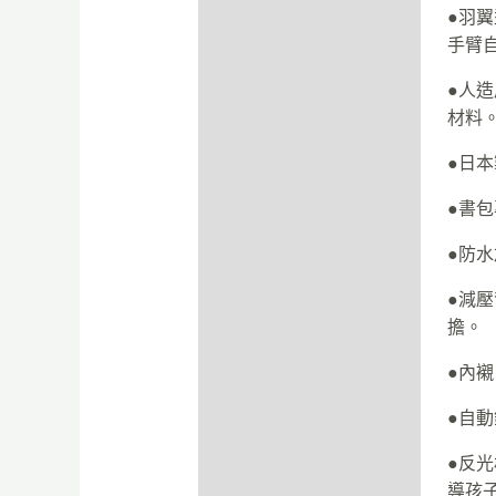
●羽
手臂
●人
材料
●日
●書
●防
●減
擔。
●內
●自
●反
導孩