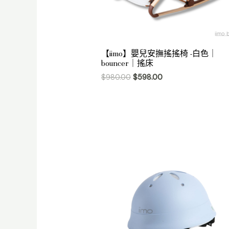
【iimo】嬰兒安撫搖搖椅 -白色｜
bouncer｜搖床
$
980.00
$
598.00