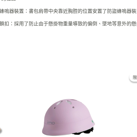
盜蜂嗚器裝置：書包肩帶中央靠近胸腔的位置安置了防盜蜂嗚器裝
全鎖扣：採用了防止由于懸掛物重量導致的偏倒、墜地等意外的懸
限
限