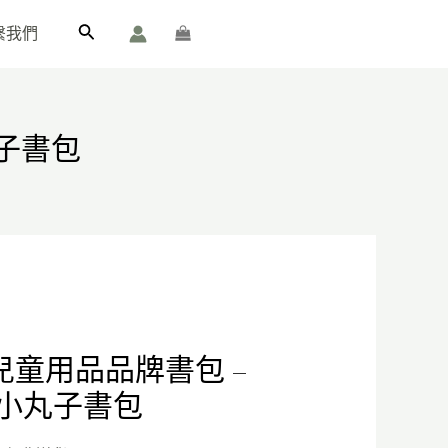
繫我們
丸子書包
urrent
rice
・兒童用品品牌書包 –
s:
｜小丸子書包
2,000.00.