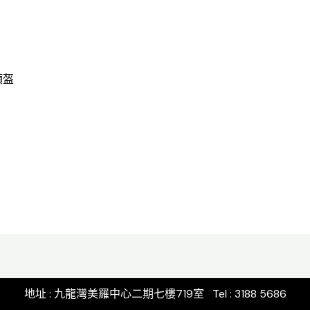
頭盔
地址 : 九龍灣美羅中心二期七樓719室 Tel : 3188 5686