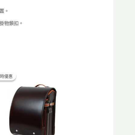
置。
掛物鎖扣。
Original
Current
price
price
時優惠
時優惠
was:
is:
$3,000.00.
$2,000.00.