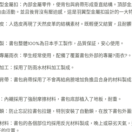
翼型金屬扣：內部金屬零件，使背包與肩帶形成垂直結構。頂部金
自由活動。並且後背沒有壓迫感，這是羽翼型金屬扣設計的一大
造皮：人造皮再現了天然皮革的結構素材。既輕便又結實，且耐髒
。
本製：書包整體100%為日本手工製作，品質保証，安心使用。
包專屬雨衣：學生經常使用，配備了覆蓋書包外部的專屬?雨衣?。
水加工：採用了防雨水材料加工製成。
壓背帶：書包肩帶採用了不會再給肩膀增加負擔且合身的材料製成
襯：內襯採用了強耐摩擦材料，書包底部植入了地板，耐重。
動鎖：防止忘記拉書包拉鏈，特別安裝了自動鎖，在放下書包外蓋
光材料：書包的各個部位均採用反光材料製成，晚上或惡劣天氣，
子的位置。