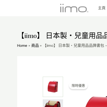
Skip
主頁
to
content
【iimo】 日本製・兒童用
Home
商品
【iimo】 日本製・兒童用品品牌書包
限時優惠