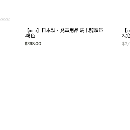
【iimo】日本製・兒童用品 馬卡龍頭盔
【i
-粉色
棕
$
398.00
$
3,