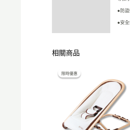
●防
●安
相關商品
Original
Current
price
price
限時優惠
限時優惠
was:
is:
$980.00.
$598.00.