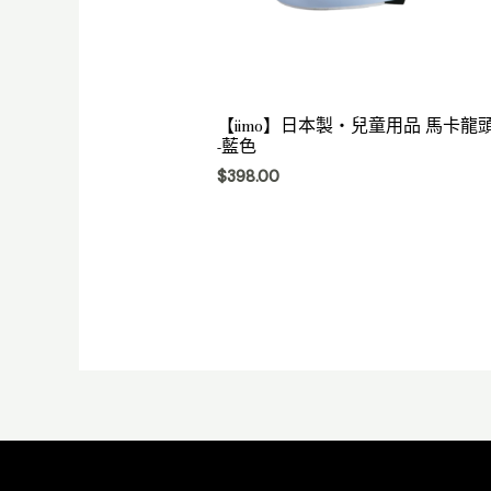
【iimo】日本製・兒童用品 馬卡龍
-藍色
$
398.00