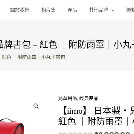
關於我們
相片集
產品
其他品牌
聯
品品牌書包 – 紅色 ｜附防雨罩｜小
 – 紅色 ｜附防雨罩｜小丸子書包
Original
C
兒童用品
,
經典產品
price
p
【iimo】 日本製
was:
i
紅色 ｜附防雨罩
$3,000.00.
$