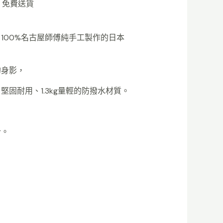
+ 免費送貨
100%名古屋師傅純手工製作的日本
的身影，
固耐用、1.3kg量輕的防撥水材質。
計。
。