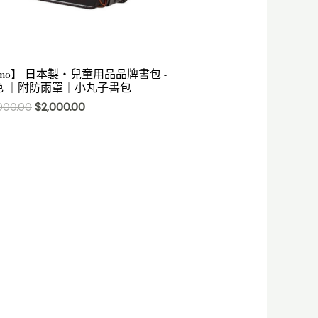
imo】 日本製・兒童用品品牌書包 -
色 ｜附防雨罩｜小丸子書包
000.00
$
2,000.00