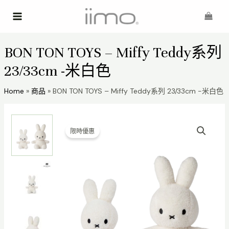
Skip
Main
to
Menu
content
BON TON TOYS – Miffy Teddy系列
23/33cm -米白色
Home
商品
BON TON TOYS – Miffy Teddy系列 23/33cm -米白色
限時優惠