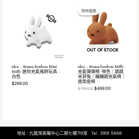
Original
Current
price
price
限時優惠
限時優惠
was:
is:
$799.00.
$499.00.
OUT OF STOCK
ides – Bruna Bonbon Mini
ides – Bruna bonbon Miffy
Miffy 迷你充氣搖鈴玩具 –
充氣彈彈椅 -啡色｜跳跳
白色
米菲兔｜蹦蹦跳充氣椅｜
造型座椅
$
299.00
$
799.00
$
499.00
地址 : 九龍灣美羅中心二期七樓719室 Tel : 3188 5686