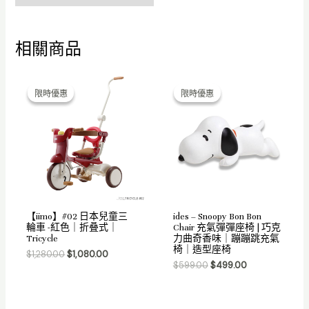
相關商品
Original
Current
Original
Current
price
price
price
price
限時優惠
限時優惠
限時優惠
限時優惠
was:
is:
was:
is:
$1,280.00.
$1,080.00.
$599.00.
$499.00.
【iimo】#02 日本兒童三
ides – Snoopy Bon Bon
輪車 -紅色｜折叠式｜
Chair 充氣彈彈座椅 | 巧克
Tricycle
力曲奇香味｜蹦蹦跳充氣
椅｜造型座椅
$
1,280.00
$
1,080.00
$
599.00
$
499.00